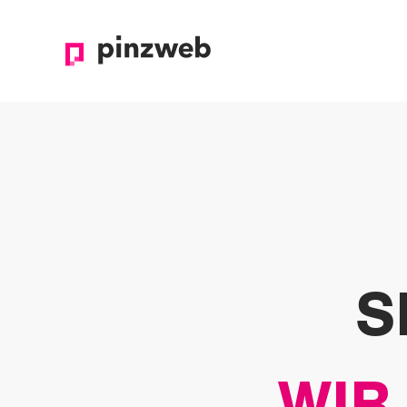
S
WIR