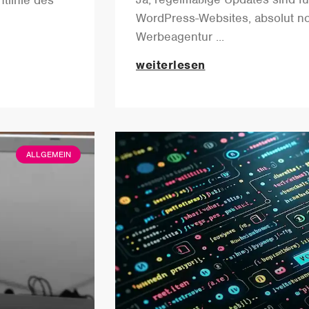
htlinie des
WordPress-Websites, absolut no
Werbeagentur
weiterlesen
ALLGEMEIN