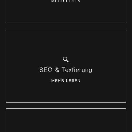
MEHR LESEN
Suchmaschinenoptimierung und
🔍
Werbetextierung.
SEO & Textierung
MEHR ERFAHREN
MEHR LESEN