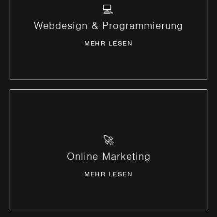
💻
Design & Technologie perfekt kombiniert.
Webdesign & Programmierung
MEHR ERFAHREN
MEHR LESEN
🚀
Digitale Sichtbarkeit für Ihr Business.
Online Marketing
MEHR ERFAHREN
MEHR LESEN