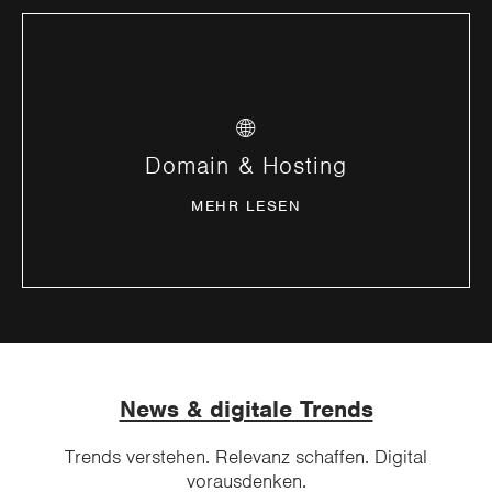
Professionelles, sicheres und skalierbares
🌐
Hosting für kleine bis High Traffic Webprojekte.
Domain & Hosting
MEHR ERFAHREN
MEHR LESEN
News & digitale Trends
Trends verstehen. Relevanz schaffen. Digital
vorausdenken.