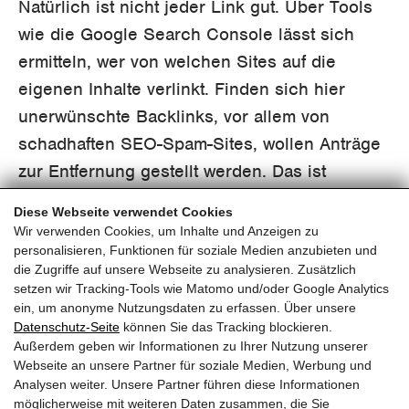
Natürlich ist nicht jeder Link gut. Über Tools
wie die Google Search Console lässt sich
ermitteln, wer von welchen Sites auf die
eigenen Inhalte verlinkt. Finden sich hier
unerwünschte Backlinks, vor allem von
schadhaften SEO-Spam-Sites, wollen Anträge
zur Entfernung gestellt werden. Das ist
ebenfalls über die Search Console möglich.
Diese Webseite verwendet Cookies
Wir verwenden Cookies, um Inhalte und Anzeigen zu
personalisieren, Funktionen für soziale Medien anzubieten und
die Zugriffe auf unsere Webseite zu analysieren. Zusätzlich
setzen wir Tracking-Tools wie Matomo und/oder Google Analytics
ein, um anonyme Nutzungsdaten zu erfassen. Über unsere
pinzweb.at GmbH & Co KG
Datenschutz-Seite
können Sie das Tracking blockieren.
Raiffeisenstraße 4, 5671 Bruck an der Glocknerstraße
Außerdem geben wir Informationen zu Ihrer Nutzung unserer
Rögergasse 36/6, 1090 Wien
Webseite an unsere Partner für soziale Medien, Werbung und
Analysen weiter. Unsere Partner führen diese Informationen
möglicherweise mit weiteren Daten zusammen, die Sie
T:
+43 (0) 6545 20340