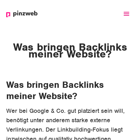
Haup
Was bringen Backlinks
meiner Website?
Was bringen Backlinks
meiner Website?
Wer bei Google & Co. gut platziert sein will,
benötigt unter anderem starke externe
Verlinkungen. Der Linkbuilding-Fokus liegt
inzwischen auf qualitativ hochwertigen