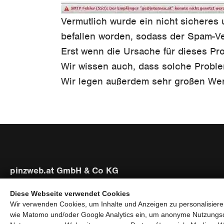
Vermutlich wurde ein nicht sicheres 
befallen worden, sodass der Spam-Ve
Erst wenn die Ursache für dieses Pr
Wir wissen auch, dass solche Probl
Wir legen außerdem sehr großen Wer
pinzweb.at GmbH & Co KG
Raiffeisenstraße 4, 5671 Bruck an der Glocknerstraße
Diese Webseite verwendet Cookies
Rögergasse 36/6, 1090 Wien
Wir verwenden Cookies, um Inhalte und Anzeigen zu personalisieren
wie Matomo und/oder Google Analytics ein, um anonyme Nutzungs
T:
+43 (0) 6545 20340