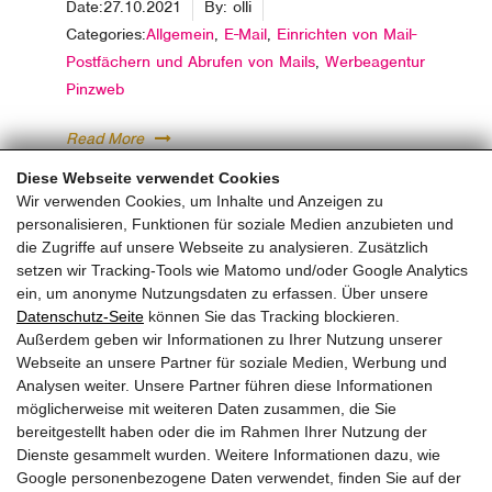
Date:
27.10.2021
By:
olli
Categories:
Allgemein
,
E-Mail
,
Einrichten von Mail-
Postfächern und Abrufen von Mails
,
Werbeagentur
Pinzweb
Read More
Diese Webseite verwendet Cookies
Wir verwenden Cookies, um Inhalte und Anzeigen zu
personalisieren, Funktionen für soziale Medien anzubieten und
Seite
1
Seite
2
Weiter
die Zugriffe auf unsere Webseite zu analysieren. Zusätzlich
setzen wir Tracking-Tools wie Matomo und/oder Google Analytics
ein, um anonyme Nutzungsdaten zu erfassen. Über unsere
pinzweb.at GmbH & Co KG
Datenschutz-Seite
können Sie das Tracking blockieren.
Raiffeisenstraße 4, 5671 Bruck an der Glocknerstraße
Außerdem geben wir Informationen zu Ihrer Nutzung unserer
Rögergasse 36/6, 1090 Wien
Webseite an unsere Partner für soziale Medien, Werbung und
Analysen weiter. Unsere Partner führen diese Informationen
möglicherweise mit weiteren Daten zusammen, die Sie
T:
+43 (0) 6545 20340
bereitgestellt haben oder die im Rahmen Ihrer Nutzung der
E:
office@pinzweb.at
Dienste gesammelt wurden. Weitere Informationen dazu, wie
Google personenbezogene Daten verwendet, finden Sie auf der