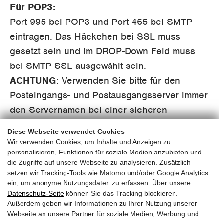
Für POP3:
Port 995 bei POP3 und Port 465 bei SMTP
eintragen. Das Häckchen bei SSL muss
gesetzt sein und im DROP-Down Feld muss
bei SMTP SSL ausgewählt sein.
ACHTUNG:
Verwenden Sie bitte für den
Posteingangs- und Postausgangsserver immer
den Servernamen bei einer sicheren
Verbindung.
Diese Webseite verwendet Cookies
Wir verwenden Cookies, um Inhalte und Anzeigen zu
personalisieren, Funktionen für soziale Medien anzubieten und
die Zugriffe auf unsere Webseite zu analysieren. Zusätzlich
setzen wir Tracking-Tools wie Matomo und/oder Google Analytics
ein, um anonyme Nutzungsdaten zu erfassen. Über unsere
pinzweb.at GmbH & Co KG
Datenschutz-Seite
können Sie das Tracking blockieren.
Raiffeisenstraße 4, 5671 Bruck an der Glocknerstraße
Außerdem geben wir Informationen zu Ihrer Nutzung unserer
Rögergasse 36/6, 1090 Wien
Webseite an unsere Partner für soziale Medien, Werbung und