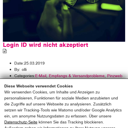
Login ID wird nicht akzeptiert
Date:
25.03.2019
By:
olli
Categories:
E-Mail
,
Empfangs & Versandprobleme
,
Pinzweb
Tipps
Diese Webseite verwendet Cookies
Wir verwenden Cookies, um Inhalte und Anzeigen zu
Read More
personalisieren, Funktionen für soziale Medien anzubieten und
die Zugriffe auf unsere Webseite zu analysieren. Zusätzlich
setzen wir Tracking-Tools wie Matomo und/oder Google Analytics
ein, um anonyme Nutzungsdaten zu erfassen. Über unsere
pinzweb.at GmbH & Co KG
Datenschutz-Seite
können Sie das Tracking blockieren.
Raiffeisenstraße 4, 5671 Bruck an der Glocknerstraße