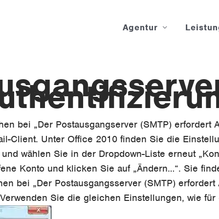
Agentur
Leistu
usgangsserver
uthentifizieru
n bei „Der Postausgangserver (SMTP) erfordert Aut
il-Client. Unter Office 2010 finden Sie die Einstell
“ und wählen Sie in der Dropdown-Liste erneut „Ko
fene Konto und klicken Sie auf „Ändern…“. Sie fin
en bei „Der Postausgangsserver (SMTP) erfordert A
 Verwenden Sie die gleichen Einstellungen, wie für