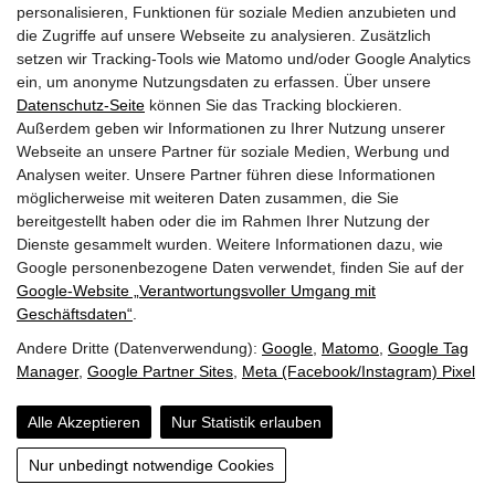
personalisieren, Funktionen für soziale Medien anzubieten und
die Zugriffe auf unsere Webseite zu analysieren. Zusätzlich
setzen wir Tracking-Tools wie Matomo und/oder Google Analytics
ein, um anonyme Nutzungsdaten zu erfassen. Über unsere
pinzweb.at GmbH & Co KG
Datenschutz-Seite
können Sie das Tracking blockieren.
Raiffeisenstraße 4, 5671 Bruck an der Glocknerstraße
Außerdem geben wir Informationen zu Ihrer Nutzung unserer
Rögergasse 36/6, 1090 Wien
Webseite an unsere Partner für soziale Medien, Werbung und
Analysen weiter. Unsere Partner führen diese Informationen
möglicherweise mit weiteren Daten zusammen, die Sie
T:
+43 (0) 6545 20340
bereitgestellt haben oder die im Rahmen Ihrer Nutzung der
E:
office@pinzweb.at
Dienste gesammelt wurden. Weitere Informationen dazu, wie
Google personenbezogene Daten verwendet, finden Sie auf der
Google‑Website „Verantwortungsvoller Umgang mit
facebook
instagram
linkedin
X
Geschäftsdaten“
.
Andere Dritte (Datenverwendung):
Google
,
Matomo
,
Google Tag
STARTEN SIE IHR PROJEKT
Manager
,
Google Partner Sites
,
Meta (Facebook/Instagram) Pixel
Alle Akzeptieren
Nur Statistik erlauben
Impressum
Datenschutzerklärung
Barrierefreiheit
AGB
Nur unbedingt notwendige Cookies