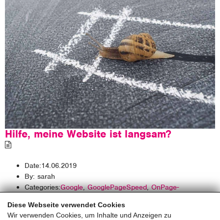
Hilfe, meine Website ist langsam?
Date:
14.06.2019
By:
sarah
Categories:
Google
,
GooglePageSpeed
,
OnPage-
Optimierung
,
Pagespeed
,
Pinzweb Tipps
,
SEO
Diese Webseite verwendet Cookies
Wir verwenden Cookies, um Inhalte und Anzeigen zu
Read More