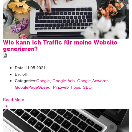
Wie kann ich Traffic für meine Website
generieren?
Date:
11.05.2021
By:
olli
Categories:
Google
,
Google Ads
,
Google Adwords
,
GooglePageSpeed
,
Pinzweb Tipps
,
SEO
Read More