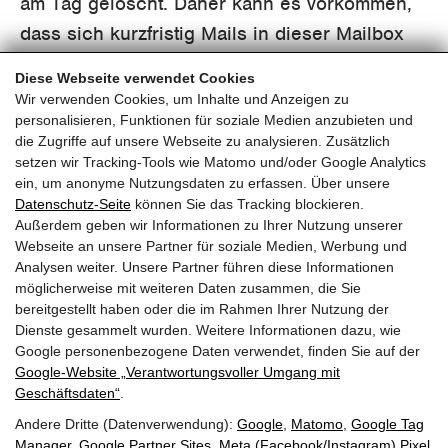
am Tag gelöscht. Daher kann es vorkommen,
dass sich kurzfristig Mails in dieser Mailbox
befinden, diese aber wieder verschwinden.
Diese Webseite verwendet Cookies
Wir verwenden Cookies, um Inhalte und Anzeigen zu
personalisieren, Funktionen für soziale Medien anzubieten und
die Zugriffe auf unsere Webseite zu analysieren. Zusätzlich
setzen wir Tracking-Tools wie Matomo und/oder Google Analytics
ein, um anonyme Nutzungsdaten zu erfassen. Über unsere
pinzweb.at GmbH & Co KG
Datenschutz-Seite
können Sie das Tracking blockieren.
Raiffeisenstraße 4, 5671 Bruck an der Glocknerstraße
Außerdem geben wir Informationen zu Ihrer Nutzung unserer
Rögergasse 36/6, 1090 Wien
Webseite an unsere Partner für soziale Medien, Werbung und
Analysen weiter. Unsere Partner führen diese Informationen
möglicherweise mit weiteren Daten zusammen, die Sie
T:
+43 (0) 6545 20340
bereitgestellt haben oder die im Rahmen Ihrer Nutzung der
E:
office@pinzweb.at
Dienste gesammelt wurden. Weitere Informationen dazu, wie
Google personenbezogene Daten verwendet, finden Sie auf der
Google‑Website „Verantwortungsvoller Umgang mit
facebook
instagram
linkedin
X
Geschäftsdaten“
.
Andere Dritte (Datenverwendung):
Google
,
Matomo
,
Google Tag
STARTEN SIE IHR PROJEKT
Manager
,
Google Partner Sites
,
Meta (Facebook/Instagram) Pixel