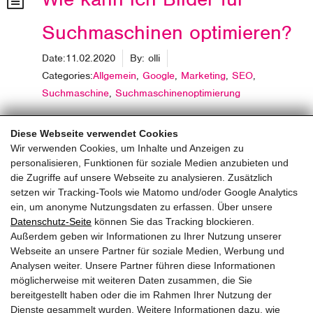
Suchmaschinen optimieren?
Date:
11.02.2020
By:
olli
Categories:
Allgemein
,
Google
,
Marketing
,
SEO
,
Suchmaschine
,
Suchmaschinenoptimierung
Read More
Diese Webseite verwendet Cookies
Wir verwenden Cookies, um Inhalte und Anzeigen zu
personalisieren, Funktionen für soziale Medien anzubieten und
die Zugriffe auf unsere Webseite zu analysieren. Zusätzlich
setzen wir Tracking-Tools wie Matomo und/oder Google Analytics
ein, um anonyme Nutzungsdaten zu erfassen. Über unsere
pinzweb.at GmbH & Co KG
Datenschutz-Seite
können Sie das Tracking blockieren.
Raiffeisenstraße 4, 5671 Bruck an der Glocknerstraße
Außerdem geben wir Informationen zu Ihrer Nutzung unserer
Rögergasse 36/6, 1090 Wien
Webseite an unsere Partner für soziale Medien, Werbung und
Analysen weiter. Unsere Partner führen diese Informationen
möglicherweise mit weiteren Daten zusammen, die Sie
T:
+43 (0) 6545 20340
bereitgestellt haben oder die im Rahmen Ihrer Nutzung der
E:
office@pinzweb.at
Dienste gesammelt wurden. Weitere Informationen dazu, wie