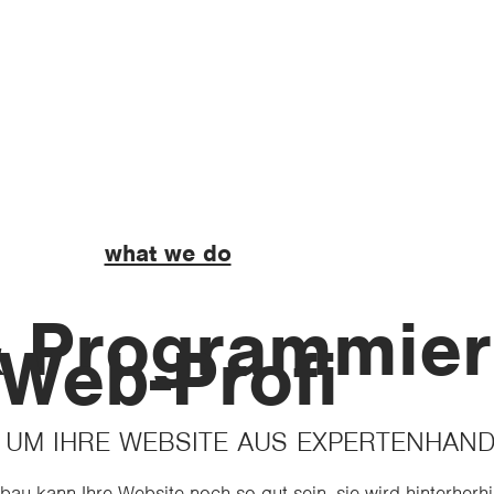
what we do
& Programmie
Web-Profi
 UM IHRE WEBSITE AUS EXPERTENHAN
bau kann Ihre Website noch so gut sein, sie wird hinterher