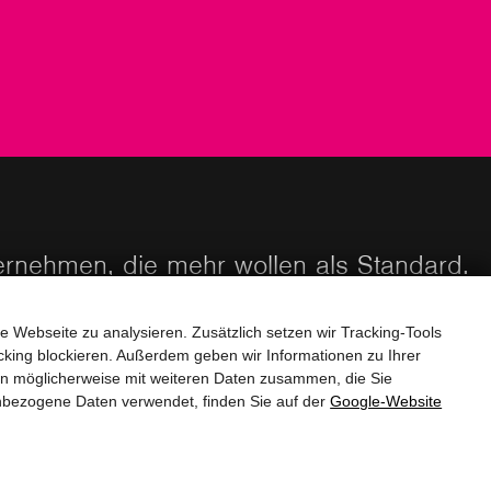
ternehmen, die mehr wollen als Standard.
e Webseite zu analysieren. Zusätzlich setzen wir Tracking-Tools
STARTEN SIE IHR PROJEKT
king blockieren. Außerdem geben wir Informationen zu Ihrer
en möglicherweise mit weiteren Daten zusammen, die Sie
nbezogene Daten verwendet, finden Sie auf der
Google‑Website
Impressum
Datenschutzerklärung
Barrierefreiheit
AGB