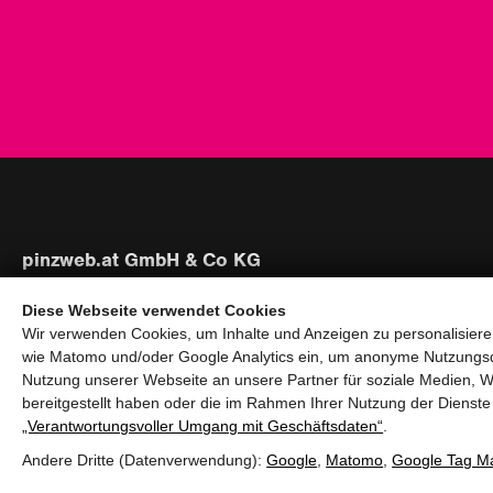
pinzweb.at GmbH & Co KG
Raiffeisenstraße 4, 5671 Bruck an der Glocknerstraße
Diese Webseite verwendet Cookies
Rögergasse 36/6, 1090 Wien
Wir verwenden Cookies, um Inhalte und Anzeigen zu personalisieren
wie Matomo und/oder Google Analytics ein, um anonyme Nutzungs
T:
+43 (0) 6545 20340
Nutzung unserer Webseite an unsere Partner für soziale Medien, W
E:
office@pinzweb.at
bereitgestellt haben oder die im Rahmen Ihrer Nutzung der Diens
„Verantwortungsvoller Umgang mit Geschäftsdaten“
.
facebook
instagram
linkedin
X
Andere Dritte (Datenverwendung):
Google
,
Matomo
,
Google Tag M