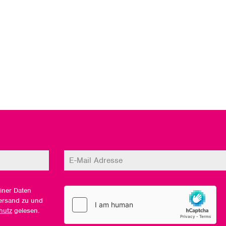
iner Daten
ersand zu und
hutz
gelesen.