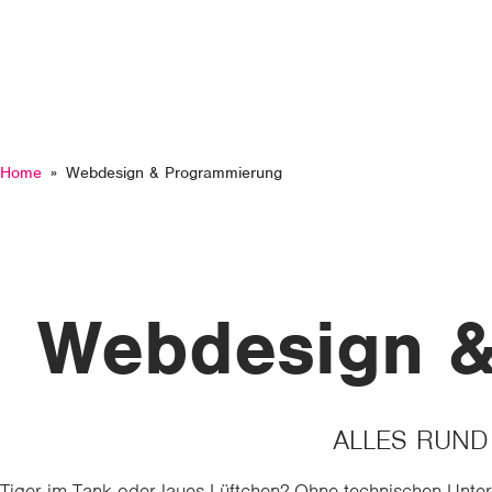
Home
Webdesign & Programmierung
Webdesign 
ALLES RUND
Tiger im Tank oder laues Lüftchen? Ohne technischen Unter