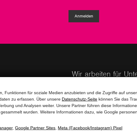
Anmelden
Wir arbeiten für Un
, Funktionen für soziale Medien anzubieten und die Zugriffe auf unser
daten zu erfassen. Über unsere
Datenschutz-Seite
können Sie das Trac
erbung und Analysen weiter. Unsere Partner führen diese Information
te gesammelt wurden. Weitere Informationen dazu, wie Google persone
anager
,
Google Partner Sites
,
Meta (Facebook/Instagram) Pixel