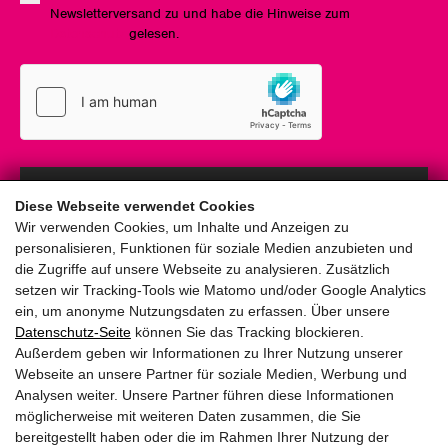
Newsletterversand zu und habe die Hinweise zum
Datenschutz
gelesen.
Anmelden
Diese Webseite verwendet Cookies
Wir verwenden Cookies, um Inhalte und Anzeigen zu
personalisieren, Funktionen für soziale Medien anzubieten und
die Zugriffe auf unsere Webseite zu analysieren. Zusätzlich
setzen wir Tracking-Tools wie Matomo und/oder Google Analytics
ein, um anonyme Nutzungsdaten zu erfassen. Über unsere
pinzweb.at GmbH & Co KG
Datenschutz-Seite
können Sie das Tracking blockieren.
Raiffeisenstraße 4, 5671 Bruck an der Glocknerstraße
Außerdem geben wir Informationen zu Ihrer Nutzung unserer
Rögergasse 36/6, 1090 Wien
Webseite an unsere Partner für soziale Medien, Werbung und
Analysen weiter. Unsere Partner führen diese Informationen
möglicherweise mit weiteren Daten zusammen, die Sie
T:
+43 (0) 6545 20340
bereitgestellt haben oder die im Rahmen Ihrer Nutzung der
E:
office@pinzweb.at