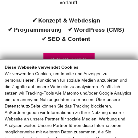
verläuft.
Konzept & Webdesign
Programmierung
WordPress (CMS)
SEO & Content
ZUR WEBSITE
Diese Webseite verwendet Cookies
Wir verwenden Cookies, um Inhalte und Anzeigen zu
personalisieren, Funktionen für soziale Medien anzubieten und
die Zugriffe auf unsere Webseite zu analysieren. Zusätzlich
setzen wir Tracking-Tools wie Matomo und/oder Google Analytics
ein, um anonyme Nutzungsdaten zu erfassen. Über unsere
pinzweb.at GmbH & Co KG
Datenschutz-Seite
können Sie das Tracking blockieren.
Raiffeisenstraße 4, 5671 Bruck an der Glocknerstraße
Außerdem geben wir Informationen zu Ihrer Nutzung unserer
Rögergasse 36/6, 1090 Wien
Webseite an unsere Partner für soziale Medien, Werbung und
Analysen weiter. Unsere Partner führen diese Informationen
möglicherweise mit weiteren Daten zusammen, die Sie
T:
+43 (0) 6545 20340