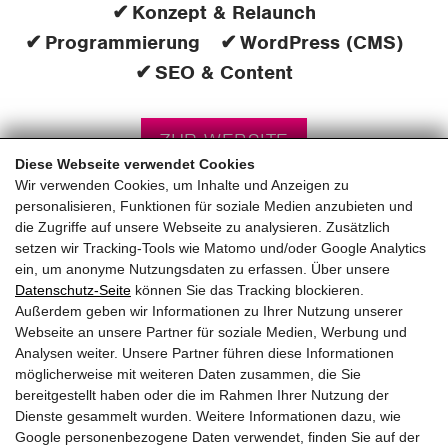
Konzept & Relaunch
Programmierung
WordPress (CMS)
SEO & Content
ZUR WEBSITE
Diese Webseite verwendet Cookies
Wir verwenden Cookies, um Inhalte und Anzeigen zu
personalisieren, Funktionen für soziale Medien anzubieten und
die Zugriffe auf unsere Webseite zu analysieren. Zusätzlich
setzen wir Tracking-Tools wie Matomo und/oder Google Analytics
ein, um anonyme Nutzungsdaten zu erfassen. Über unsere
pinzweb.at GmbH & Co KG
Datenschutz-Seite
können Sie das Tracking blockieren.
Raiffeisenstraße 4, 5671 Bruck an der Glocknerstraße
Außerdem geben wir Informationen zu Ihrer Nutzung unserer
Rögergasse 36/6, 1090 Wien
Webseite an unsere Partner für soziale Medien, Werbung und
Analysen weiter. Unsere Partner führen diese Informationen
möglicherweise mit weiteren Daten zusammen, die Sie
T:
+43 (0) 6545 20340
bereitgestellt haben oder die im Rahmen Ihrer Nutzung der
E:
office@pinzweb.at
Dienste gesammelt wurden. Weitere Informationen dazu, wie
Google personenbezogene Daten verwendet, finden Sie auf der