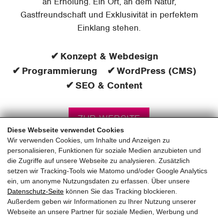
an Erholung. Ein Ort, an dem Natur,
Gastfreundschaft und Exklusivität in perfektem
Einklang stehen.
Konzept & Webdesign
Programmierung
WordPress (CMS)
SEO & Content
ZUR WEBSITE
Diese Webseite verwendet Cookies
Wir verwenden Cookies, um Inhalte und Anzeigen zu
personalisieren, Funktionen für soziale Medien anzubieten und
die Zugriffe auf unsere Webseite zu analysieren. Zusätzlich
setzen wir Tracking-Tools wie Matomo und/oder Google Analytics
ein, um anonyme Nutzungsdaten zu erfassen. Über unsere
pinzweb.at GmbH & Co KG
Datenschutz-Seite
können Sie das Tracking blockieren.
Raiffeisenstraße 4, 5671 Bruck an der Glocknerstraße
Außerdem geben wir Informationen zu Ihrer Nutzung unserer
Rögergasse 36/6, 1090 Wien
Webseite an unsere Partner für soziale Medien, Werbung und