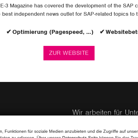
 E-3 Magazine has covered the development of the SAP c
e best independent news outlet for SAP-related topics to t
Optimierung (Pagespeed, …)
Websitebet
ZUR WEBSITE
Wir arbeiten für Un
, Funktionen für soziale Medien anzubieten und die Zugriffe auf unser
daten zu erfassen. Über unsere
Datenschutz-Seite
können Sie das Trac