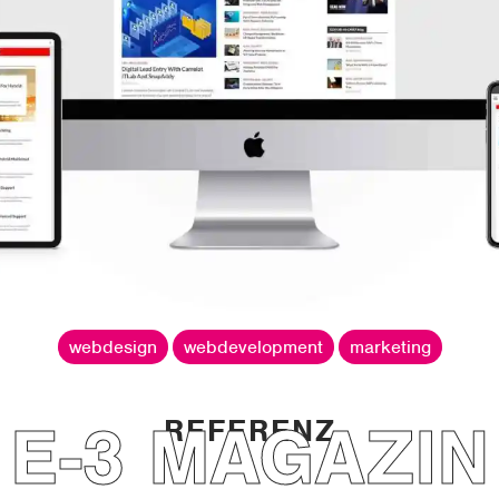
webdesign
webdevelopment
marketing
E-3 MAGAZIN