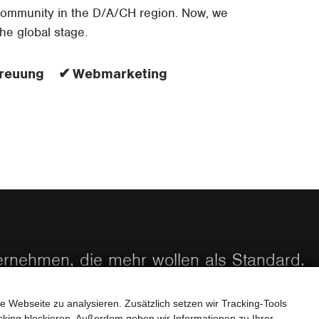
ommunity in the D/A/CH region. Now, we
he global stage.
reuung
Webmarketing
ternehmen, die mehr wollen als Standard.
e Webseite zu analysieren. Zusätzlich setzen wir Tracking-Tools
STARTEN SIE IHR PROJEKT
king blockieren. Außerdem geben wir Informationen zu Ihrer