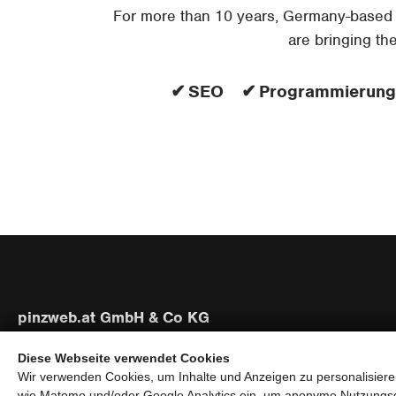
For more than 10 years, Germany-based
are bringing th
SEO
Programmierung
pinzweb.at GmbH & Co KG
Raiffeisenstraße 4, 5671 Bruck an der Glocknerstraße
Diese Webseite verwendet Cookies
Rögergasse 36/6, 1090 Wien
Wir verwenden Cookies, um Inhalte und Anzeigen zu personalisieren
wie Matomo und/oder Google Analytics ein, um anonyme Nutzungs