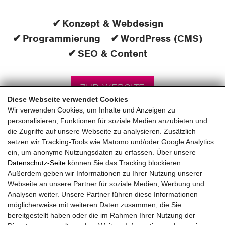
Konzept & Webdesign
Programmierung
WordPress (CMS)
SEO & Content
ZUR WEBSITE
Diese Webseite verwendet Cookies
Wir verwenden Cookies, um Inhalte und Anzeigen zu
personalisieren, Funktionen für soziale Medien anzubieten und
die Zugriffe auf unsere Webseite zu analysieren. Zusätzlich
setzen wir Tracking-Tools wie Matomo und/oder Google Analytics
ein, um anonyme Nutzungsdaten zu erfassen. Über unsere
pinzweb.at GmbH & Co KG
Datenschutz-Seite
können Sie das Tracking blockieren.
Raiffeisenstraße 4, 5671 Bruck an der Glocknerstraße
Außerdem geben wir Informationen zu Ihrer Nutzung unserer
Rögergasse 36/6, 1090 Wien
Webseite an unsere Partner für soziale Medien, Werbung und
Analysen weiter. Unsere Partner führen diese Informationen
möglicherweise mit weiteren Daten zusammen, die Sie
T:
+43 (0) 6545 20340
bereitgestellt haben oder die im Rahmen Ihrer Nutzung der
E:
office@pinzweb.at