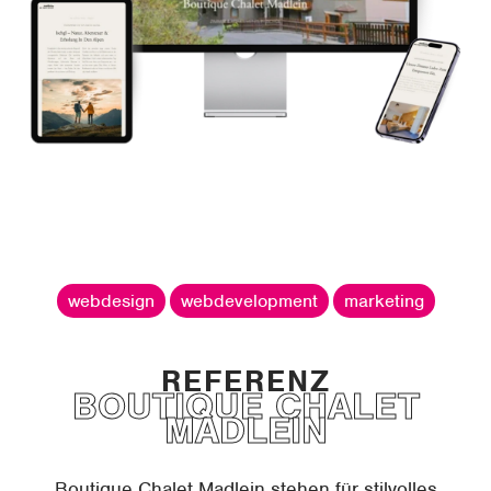
webdesign
webdevelopment
marketing
BOUTIQUE CHALET
MADLEIN
Boutique Chalet Madlein stehen für stilvolles