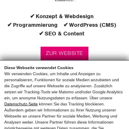
Konzept & Webdesign
Programmierung
WordPress (CMS)
SEO & Content
ZUR WEBSITE
Diese Webseite verwendet Cookies
Wir verwenden Cookies, um Inhalte und Anzeigen zu
personalisieren, Funktionen für soziale Medien anzubieten und
die Zugriffe auf unsere Webseite zu analysieren. Zusätzlich
setzen wir Tracking-Tools wie Matomo und/oder Google Analytics
ein, um anonyme Nutzungsdaten zu erfassen. Über unsere
pinzweb.at GmbH & Co KG
Datenschutz-Seite
können Sie das Tracking blockieren.
Raiffeisenstraße 4, 5671 Bruck an der Glocknerstraße
Außerdem geben wir Informationen zu Ihrer Nutzung unserer
Rögergasse 36/6, 1090 Wien
Webseite an unsere Partner für soziale Medien, Werbung und
Analysen weiter. Unsere Partner führen diese Informationen
möglicherweise mit weiteren Daten zusammen, die Sie