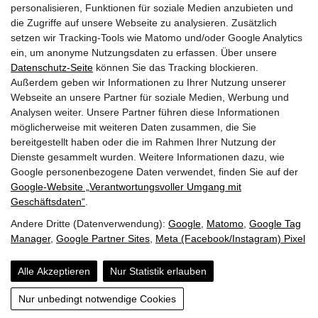
personalisieren, Funktionen für soziale Medien anzubieten und
die Zugriffe auf unsere Webseite zu analysieren. Zusätzlich
setzen wir Tracking-Tools wie Matomo und/oder Google Analytics
ein, um anonyme Nutzungsdaten zu erfassen. Über unsere
pinzweb.at GmbH & Co KG
Datenschutz-Seite
können Sie das Tracking blockieren.
Raiffeisenstraße 4, 5671 Bruck an der Glocknerstraße
Außerdem geben wir Informationen zu Ihrer Nutzung unserer
Rögergasse 36/6, 1090 Wien
Webseite an unsere Partner für soziale Medien, Werbung und
Analysen weiter. Unsere Partner führen diese Informationen
möglicherweise mit weiteren Daten zusammen, die Sie
T:
+43 (0) 6545 20340
bereitgestellt haben oder die im Rahmen Ihrer Nutzung der
E:
office@pinzweb.at
Dienste gesammelt wurden. Weitere Informationen dazu, wie
Google personenbezogene Daten verwendet, finden Sie auf der
Google‑Website „Verantwortungsvoller Umgang mit
facebook
instagram
linkedin
X
Geschäftsdaten“
.
Andere Dritte (Datenverwendung):
Google
,
Matomo
,
Google Tag
STARTEN SIE IHR PROJEKT
Manager
,
Google Partner Sites
,
Meta (Facebook/Instagram) Pixel
Alle Akzeptieren
Nur Statistik erlauben
Impressum
Datenschutzerklärung
Barrierefreiheit
AGB
Nur unbedingt notwendige Cookies