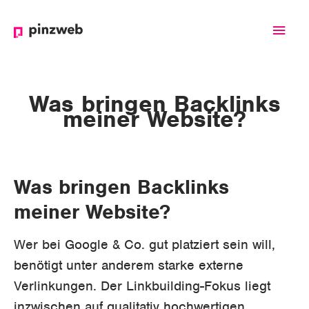
Haup
Was bringen Backlinks
meiner Website?
Was bringen Backlinks
meiner Website?
Wer bei Google & Co. gut platziert sein will,
benötigt unter anderem starke externe
Verlinkungen. Der Linkbuilding-Fokus liegt
inzwischen auf qualitativ hochwertigen