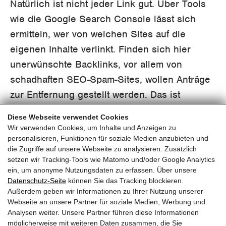
Natürlich ist nicht jeder Link gut. Über Tools
wie die Google Search Console lässt sich
ermitteln, wer von welchen Sites auf die
eigenen Inhalte verlinkt. Finden sich hier
unerwünschte Backlinks, vor allem von
schadhaften SEO-Spam-Sites, wollen Anträge
zur Entfernung gestellt werden. Das ist
ebenfalls über die Search Console möglich.
Diese Webseite verwendet Cookies
Wir verwenden Cookies, um Inhalte und Anzeigen zu
personalisieren, Funktionen für soziale Medien anzubieten und
die Zugriffe auf unsere Webseite zu analysieren. Zusätzlich
setzen wir Tracking-Tools wie Matomo und/oder Google Analytics
ein, um anonyme Nutzungsdaten zu erfassen. Über unsere
pinzweb.at GmbH & Co KG
Datenschutz-Seite
können Sie das Tracking blockieren.
Raiffeisenstraße 4, 5671 Bruck an der Glocknerstraße
Außerdem geben wir Informationen zu Ihrer Nutzung unserer
Rögergasse 36/6, 1090 Wien
Webseite an unsere Partner für soziale Medien, Werbung und
Analysen weiter. Unsere Partner führen diese Informationen
möglicherweise mit weiteren Daten zusammen, die Sie
T:
+43 (0) 6545 20340