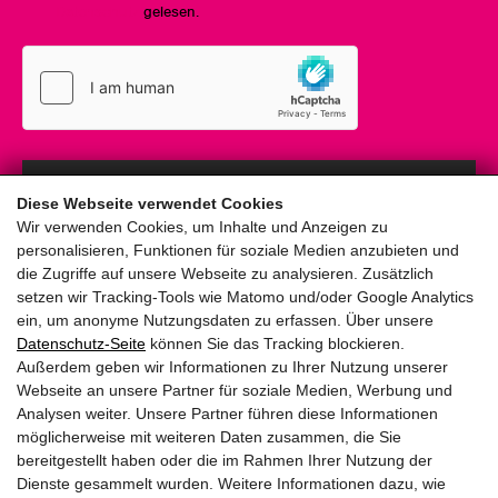
Datenschutz
gelesen.
Anmelden
Diese Webseite verwendet Cookies
Wir verwenden Cookies, um Inhalte und Anzeigen zu
personalisieren, Funktionen für soziale Medien anzubieten und
die Zugriffe auf unsere Webseite zu analysieren. Zusätzlich
setzen wir Tracking-Tools wie Matomo und/oder Google Analytics
ein, um anonyme Nutzungsdaten zu erfassen. Über unsere
pinzweb.at GmbH & Co KG
Datenschutz-Seite
können Sie das Tracking blockieren.
Raiffeisenstraße 4, 5671 Bruck an der Glocknerstraße
Außerdem geben wir Informationen zu Ihrer Nutzung unserer
Rögergasse 36/6, 1090 Wien
Webseite an unsere Partner für soziale Medien, Werbung und
Analysen weiter. Unsere Partner führen diese Informationen
möglicherweise mit weiteren Daten zusammen, die Sie
T:
+43 (0) 6545 20340
bereitgestellt haben oder die im Rahmen Ihrer Nutzung der
E:
office@pinzweb.at
Dienste gesammelt wurden. Weitere Informationen dazu, wie