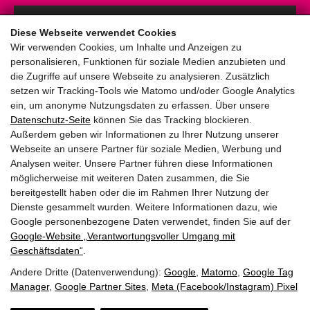
Anmelden
Diese Webseite verwendet Cookies
Wir verwenden Cookies, um Inhalte und Anzeigen zu
personalisieren, Funktionen für soziale Medien anzubieten und
die Zugriffe auf unsere Webseite zu analysieren. Zusätzlich
setzen wir Tracking-Tools wie Matomo und/oder Google Analytics
ein, um anonyme Nutzungsdaten zu erfassen. Über unsere
pinzweb.at GmbH & Co KG
Datenschutz-Seite
können Sie das Tracking blockieren.
Raiffeisenstraße 4, 5671 Bruck an der Glocknerstraße
Außerdem geben wir Informationen zu Ihrer Nutzung unserer
Rögergasse 36/6, 1090 Wien
Webseite an unsere Partner für soziale Medien, Werbung und
Analysen weiter. Unsere Partner führen diese Informationen
möglicherweise mit weiteren Daten zusammen, die Sie
T:
+43 (0) 6545 20340
bereitgestellt haben oder die im Rahmen Ihrer Nutzung der
E:
office@pinzweb.at
Dienste gesammelt wurden. Weitere Informationen dazu, wie
Google personenbezogene Daten verwendet, finden Sie auf der
Google‑Website „Verantwortungsvoller Umgang mit
facebook
instagram
linkedin
X
Geschäftsdaten“
.
Andere Dritte (Datenverwendung):
Google
,
Matomo
,
Google Tag
STARTEN SIE IHR PROJEKT
Manager
,
Google Partner Sites
,
Meta (Facebook/Instagram) Pixel