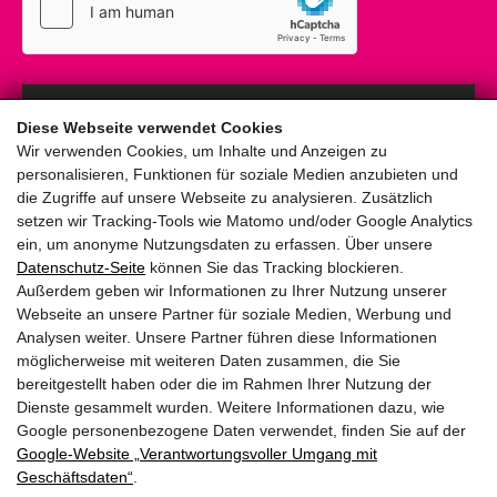
Anmelden
Diese Webseite verwendet Cookies
Wir verwenden Cookies, um Inhalte und Anzeigen zu
personalisieren, Funktionen für soziale Medien anzubieten und
die Zugriffe auf unsere Webseite zu analysieren. Zusätzlich
setzen wir Tracking-Tools wie Matomo und/oder Google Analytics
ein, um anonyme Nutzungsdaten zu erfassen. Über unsere
pinzweb.at GmbH & Co KG
Datenschutz-Seite
können Sie das Tracking blockieren.
Raiffeisenstraße 4, 5671 Bruck an der Glocknerstraße
Außerdem geben wir Informationen zu Ihrer Nutzung unserer
Rögergasse 36/6, 1090 Wien
Webseite an unsere Partner für soziale Medien, Werbung und
Analysen weiter. Unsere Partner führen diese Informationen
möglicherweise mit weiteren Daten zusammen, die Sie
T:
+43 (0) 6545 20340
bereitgestellt haben oder die im Rahmen Ihrer Nutzung der
E:
office@pinzweb.at
Dienste gesammelt wurden. Weitere Informationen dazu, wie
Google personenbezogene Daten verwendet, finden Sie auf der
Google‑Website „Verantwortungsvoller Umgang mit
facebook
instagram
linkedin
X
Geschäftsdaten“
.