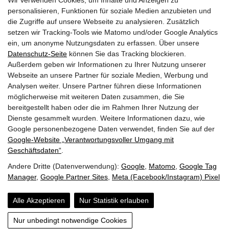
Wir verwenden Cookies, um Inhalte und Anzeigen zu
personalisieren, Funktionen für soziale Medien anzubieten und
die Zugriffe auf unsere Webseite zu analysieren. Zusätzlich
setzen wir Tracking-Tools wie Matomo und/oder Google Analytics
ein, um anonyme Nutzungsdaten zu erfassen. Über unsere
pinzweb.at GmbH & Co KG
Datenschutz-Seite
können Sie das Tracking blockieren.
Raiffeisenstraße 4, 5671 Bruck an der Glocknerstraße
Außerdem geben wir Informationen zu Ihrer Nutzung unserer
Rögergasse 36/6, 1090 Wien
Webseite an unsere Partner für soziale Medien, Werbung und
Analysen weiter. Unsere Partner führen diese Informationen
möglicherweise mit weiteren Daten zusammen, die Sie
T:
+43 (0) 6545 20340
bereitgestellt haben oder die im Rahmen Ihrer Nutzung der
E:
office@pinzweb.at
Dienste gesammelt wurden. Weitere Informationen dazu, wie
Google personenbezogene Daten verwendet, finden Sie auf der
Google‑Website „Verantwortungsvoller Umgang mit
facebook
instagram
linkedin
X
Geschäftsdaten“
.
Andere Dritte (Datenverwendung):
Google
,
Matomo
,
Google Tag
STARTEN SIE IHR PROJEKT
Manager
,
Google Partner Sites
,
Meta (Facebook/Instagram) Pixel
Alle Akzeptieren
Nur Statistik erlauben
Impressum
Datenschutzerklärung
Barrierefreiheit
AGB
Nur unbedingt notwendige Cookies